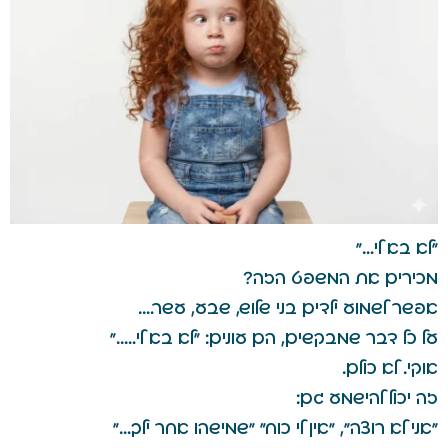
"לא בא לי…"
מכירים את המשפט הזה?
אפשר לשמוע ילדים בני שלוש, שבע, עשר….
על כל דבר שמבקשים, הם עונים: "לא בא לי….."
אוקי. לא כולם.
זה יכול להישמע גם:
"אני לא רוצה", "אין לי כוח" "שמישהו אחר ילך…"