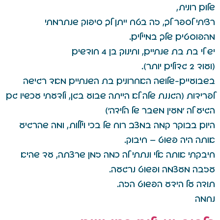
שלום רונית,
רציתי לספר לך, זה בטח ייתן לך סיפוק שנתרמתי
מהפוסטים שלך במיילים.
יש לי בת בת שנתיים, ותינוק בן 4 חודשים
(ועוד 2 גדולים יותר).
בשבועיים-שלושה האחרונים בת השנתיים מאד רגישה
לפרידות (הגננת שלה לא הייתה שבוע בגן, ולדעתי עכשיו גם
הגיע לה 'מעין משבר של הלידה')
היום בבוקר קמה במצב רוח של בכי ויללות, ומה שהרגיע
אותה היה פשוט – חיבוק.
חיבקתי אותה אלי ונתתי לה כמה זמן שרצתה, עד שהיא
עזבה מעצמה ופשוט נרגעה.
תודה על הידע הפשוט הזה.
נחמה