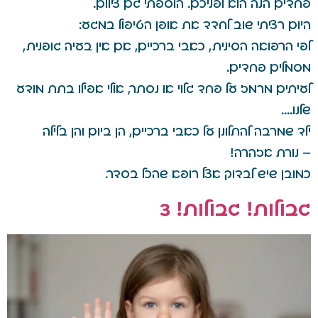
פחדים הנה הוא לפניכם. הוספתי גם צילום.
היום רציתי שוב לחדד את אופן הטיפול במגע:
לפי הרפואה הסינית, כאבי ברכיים, אם אין בעיה גופנית,
מסמלים פחדים.
לעיתים מרמז על פחד גלוי או נסתר, אולי אפילו בתת מודע
שלנו….
ילד שמרבה להתלונן על כאבי ברכיים, הן ביום והן בלילה
– נורת אזהרה!
כמובן שיש לבדוק אצל רופא שהכל בסדר.
גבולות! גבולות! 3