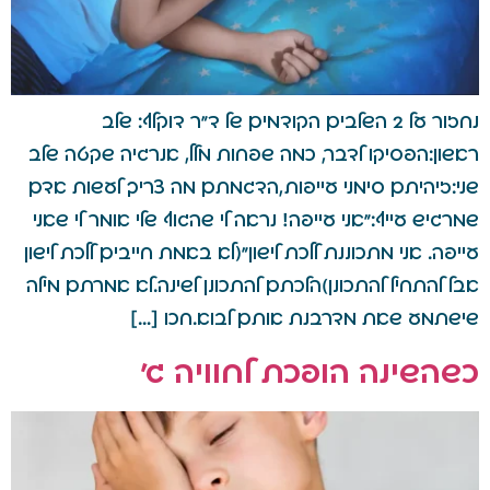
נחזור על 2 השלבים הקודמים של ד"ר דוקלף: שלב
ראשון:הפסיקו לדבר, כמה שפחות מלל, אנרגיה שקטה שלב
שני:זיהיתם סימני עייפות,הדגמתם מה צריך לעשות אדם
שמרגיש עייף:"אני עייפה! נראה לי שהגוף שלי אומר לי שאני
עייפה. אני מתכוננת ללכת לישון"(לא באמת חייבים ללכת לישון
אבל להתחיל להתכונן)הלכתם להתכונן לשינה.לא אמרתם מילה
שישתמע שאת מדרבנת אותם לבוא.חכו […]
כשהשינה הופכת לחוויה ג'