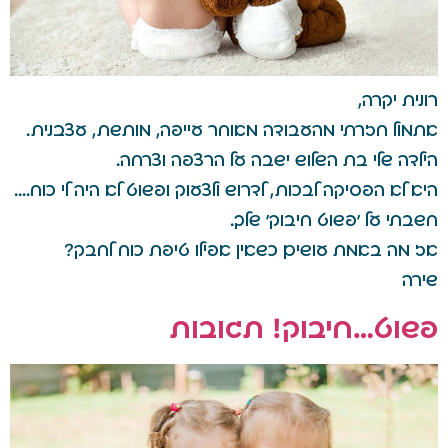
רונית יקרה,
אתמול חזרתי מהעבודה מאוחר עייפה, מותשת, עצבנית.
הילדה שלי בת השלוש ישבה על הרצפה וצרחה.
היא לא הפסיקה לבכות, לדרוש ולצעוק ופשוט לא היה לי כוח….
חשבתי על 'פשוט חיבוק' שלך.
אז מה באמת עושים כשאין אפילו טיפת כוח לחבק?
שירה
פשוט…חיבוק! תגובות