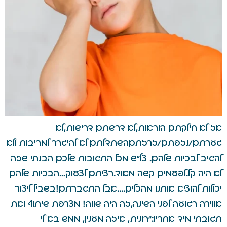
אז לא חילקתם הוראות,לא דרשתם דרישות,לא
גערתם/נזפתם/זרזתםהשתדלתם לא להיגרר למריבות ולא
להגיב לבכיות שלהם. צל"ש מכל התגובות שלכם הבנתי שזה
לא היה קל.לפעמים קשה מאוד.רציתם לצעוק…הבכיות שלהם
יכולות להוציא אותנו מהכלים….אבל התגברתם!בשביל ליצור
אווירה רגועה לפני השינה,זה היה שווה! מצרפת שיתוף ואת
תגובתי מיד אחריו:"רונית, איזה מענין, ממש בא לי