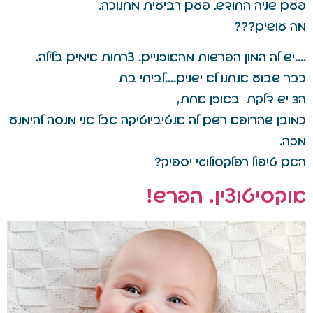
פעם שניה החודש. פעם רביעית מחנוכה.
מה עושים???
….יש לה המון הפרשות מהאוזניים. צרחות אימים בלילה.
כבר שבוע אנחנו לא ישנים….לביתי בת
ה3 יש דלקת באוזן אחת,
כמובן שהרופא רשם לה אנטיביוטיקה אבל אני מנסה להימנע
מזה.
האם טיפול רפלקסולוגי יספיק?
אוקסיטוצין. הפרש!