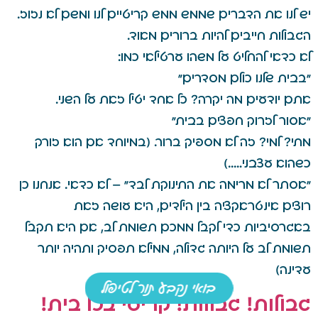
יש לנו את הדברים שממש ממש קריטיים לנו ומשם לא נזוז.
הגבולות חייבים להיות ברורים מאוד.
לא כדאי להחליט על משהו ערטילאי כמו:
"בבית שלנו כולם מסדרים"
אתם יודעים מה יקרה? כל אחד יטיל זאת על השני.
"אסור לזרוק חפצים בבית"
מתי? למי? זה לא מספיק ברור. (במיוחד אם הוא זורק
כשהוא עצבני…..)
"אסתר לא מרימה את התינוקת לבד" – לא כדאי. אנחנו כן
רוצים אינטראקציה בין הילדים, היא עושה זאת
באגרסיביות כדי לקבל ממכם תשומת לב, אם היא תקבל
תשומת לב על היותה גדולה, ממילא תפסיק ותהיה יותר
עדינה)
בואי נקבע תור לטיפול
גבולות! גבולות! קריטי בכל בית!