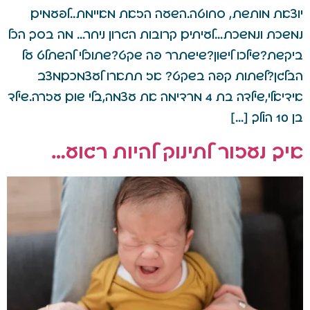
יוצאת מותשת, סחוטה.השעה הזאת מאיימת..לפעמים
נמשכת ונמשכת…לעיתים קרובות הגרון ניחר… מה בסך הכל
ביקשת?שילכו לישון?שישתרר פה שקט?שתוכלי להשתלט על
הבלגן?לשתות קפה בשקט? אז תתארו לעצמכםמצב
אידיאלי,שילדה בת 4 מרדימה את עצמה,בלי שום עזרה.שילד
בן 10 הולך […]
איך נעזור לתינוק להיות רגוע…