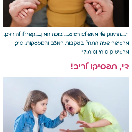
"….התינוק שלי ממש לא רגוע…. בוכה המון…..קשה לו להירדם.
מרגישה שזה התחיל בעקבות המצב והאזעקות. איך
מרגיעים אותי ואותו?"
די, תפסיקו לריב!