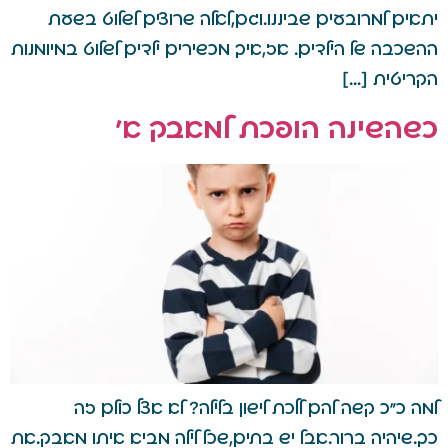
יתאים למרובעים שביננו.וגם,לאלה שרוצים לשלוט בשעת
ההשכבה של הילדים. אז,איך מכשירים ילדים לשלוט במיומנות
הקריטית […]
כשהשינה הופכת למאבק א'
למה כ"כ קשה להם ללכת לישון בלילה? לא אצל כולם זה
כך.שיהיה ברור.אבל יש בתים,שכל לילה מביא איתו מאבק.את