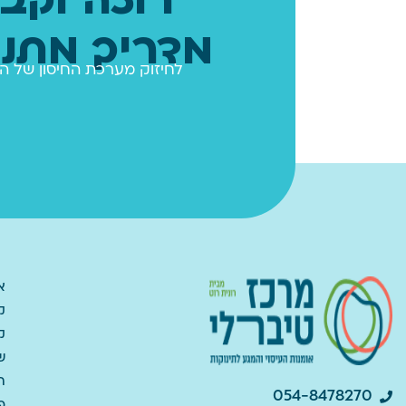
מדריך מתנ
לחיזוק מערכת החיסון של ה
א
ק
ק
ש
ה
054-8478270
פ