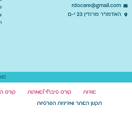
rdocare@gmail.com
ש
האדמו"ר מרוז'ין 23 י-ם
צ
ת
DIO
אודות
קורס טיברלי לאמהות
קורס ה
תקנון האתר ומדיניות הפרטיות