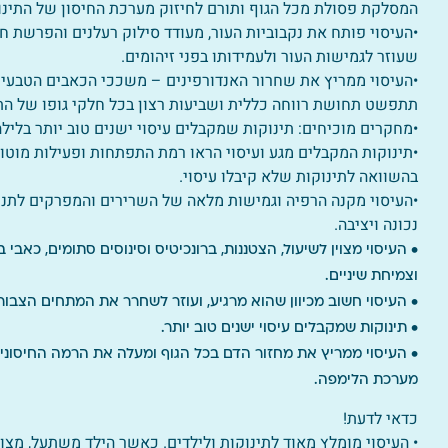
המסלקת פסולת מכל הגוף ותורם לחיזוק מערכת החיסון של התינו
•העיסוי פותח את נקבוביות העור, מעודד סילוק רעלנים והפרשת 
שעוזר לגמישות העור ולעמידותו בפני זיהומים.
•העיסוי ממריץ את שחרור האנדורפינים – משככי הכאבים הטבעיי
תתפשט תחושת רווחה כללית ושביעות רצון בכל חלקי גופו של התי
•מחקרים מוכיחים: תינוקות שמקבלים עיסוי ישנים טוב יותר בלילה
•תינוקות המקבלים מגע ועיסוי הראו רמת התפתחות ופעילות מוטור
בהשוואה לתינוקות שלא קיבלו עיסוי.
•העיסוי מקנה הרפיה וגמישות מלאה של השרירים והמפרקים לתנו
נכונה ויציבה.
• העיסוי מצוין לשיעול, הצטננות, ברונכיטיס וסינוסים סתומים, כאבי בט
וצמיחת שיניים.
• העיסוי חשוב מכיוון שהוא מרגיע, ועוזר לשחרר את המתחים הצבורי
• תינוקות שמקבלים עיסוי ישנים טוב יותר.
• העיסוי ממריץ את מחזור הדם בכל הגוף ומעלה את הרמה החיסוני
מערכת הלימפה.
כדאי לדעת!
• העיסוי מומלץ מאוד לתינוקות ולילדים. כאשר הילד משתעל, מצונן