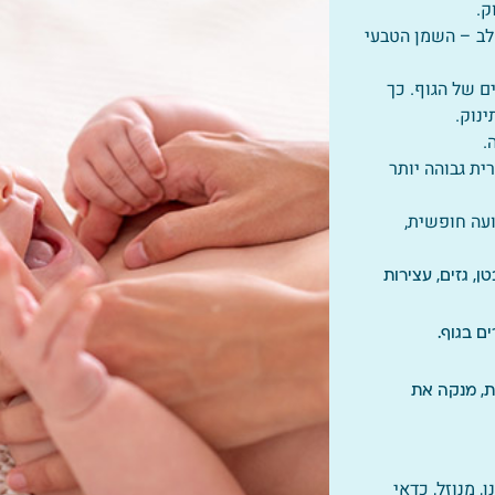
ק.
חלב – השמן הטבעי
ם של הגוף. כך
נוק.
.
ית גבוהה יותר
עה חופשית,
ן, גזים, עצירות
ם בגוף.
ת, מנקה את
, מנוזל, כדאי