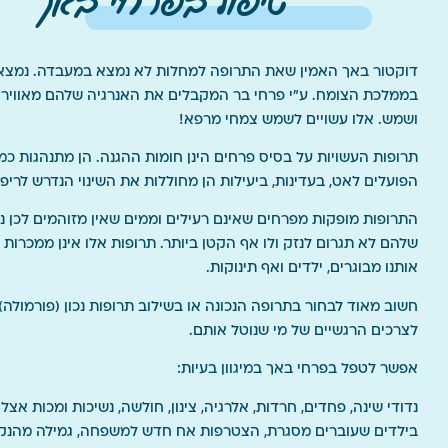
טיפול בפרחי באך
דוקטור באך האמין שאת התרופה למחלות לא נמצא במעבדה. נמצא
בממלכת הצומח. ע"י פרחי בר המקבלים את האנרגיה שלהם מאוויר 
ושמש. אלו עשויים לשמש צמחי מרפא!
תרופות העשויות על בסיס פרחים הינן חומות ההגנה. הן מתנהגות כמו
הפועלים לאט, בעדינות, ביעילות הן מחוללות את השינוי הנדרש לריפוי
התרופות מופקות מפרחים שאינם רעילים וממים שאין מזוהמים לכן נ
שלהם לא תגרום לנזק ולו אף הקטן ביותר. תרופות אלו אינן ממכרות 
אותנו מבוגרים, ילדים ואף תינוקות.
חשוב מאוד לבחור בתרופה הנכונה או בשילוב תרופות נכון (פורמולה)
לצרכים הרגשיים של מי שנוטל אותם.
אפשר לטפל בפרחי באך במיגוון בעיות:
נדודי שינה, פחדים, חרדות, אלרגיה, צינון, חולשה, נשיכות ומכות אצל
בילדים שעוברים מסגרת, הצטרפות אח חדש למשפחה, גמילה מהנקה